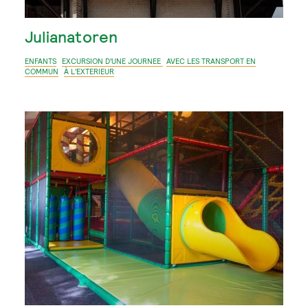
Julianatoren
ENFANTS
EXCURSION D'UNE JOURNEE
AVEC LES TRANSPORT EN
COMMUN
À L'EXTERIEUR