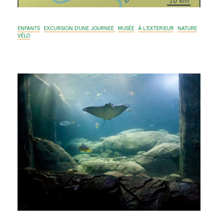
ENFANTS
EXCURSION D'UNE JOURNEE
MUSÉE
À L'EXTERIEUR
NATURE
VÉLO